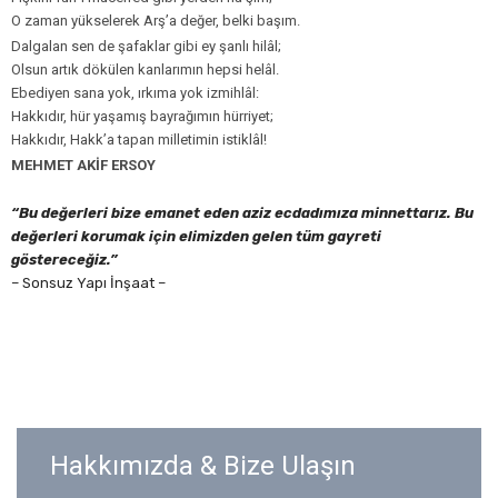
O zaman yükselerek Arş’a değer, belki başım.
Dalgalan sen de şafaklar gibi ey şanlı hilâl;
Olsun artık dökülen kanlarımın hepsi helâl.
Ebediyen sana yok, ırkıma yok izmihlâl:
Hakkıdır, hür yaşamış bayrağımın hürriyet;
Hakkıdır, Hakk’a tapan milletimin istiklâl!
MEHMET AKİF ERSOY
“Bu değerleri bize emanet eden aziz ecdadımıza minnettarız. Bu
değerleri korumak için elimizden gelen tüm gayreti
göstereceğiz.”
– Sonsuz Yapı İnşaat –
Hakkımızda & Bize Ulaşın