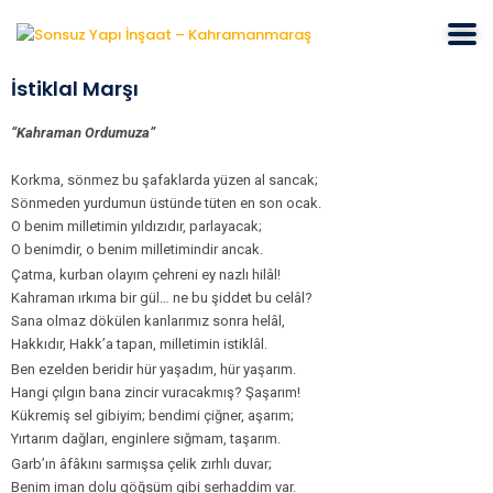
İstiklal Marşı
“Kahraman Ordumuza”
Korkma, sönmez bu şafaklarda yüzen al sancak;
Sönmeden yurdumun üstünde tüten en son ocak.
O benim milletimin yıldızıdır, parlayacak;
O benimdir, o benim milletimindir ancak.
Çatma, kurban olayım çehreni ey nazlı hilâl!
Kahraman ırkıma bir gül… ne bu şiddet bu celâl?
Sana olmaz dökülen kanlarımız sonra helâl,
Hakkıdır, Hakk’a tapan, milletimin istiklâl.
Ben ezelden beridir hür yaşadım, hür yaşarım.
Hangi çılgın bana zincir vuracakmış? Şaşarım!
Kükremiş sel gibiyim; bendimi çiğner, aşarım;
Yırtarım dağları, enginlere sığmam, taşarım.
Garb’ın âfâkını sarmışsa çelik zırhlı duvar;
Benim iman dolu göğsüm gibi serhaddim var.