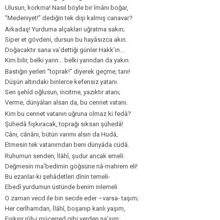
Ulusun, korkma! Nasıl böyle bir îmânı boğar,
“Medeniyet!” dediğin tek dişi kalmış canavar?
Arkadaş! Yurduma alçakları uğratma sakın;
Siper et gövdeni, dursun bu hayâsızca akın.
Doğacaktır sana va’dettiği günler Hakk’ın…
Kim bilir, belki yarın… belki yarından da yakın.
Bastığın yerleri “toprak!” diyerek geçme, tanı!
Düşün altındaki binlerce kefensiz yatanı.
Sen şehîd oğlusun, incitme, yazıktır atanı;
Verme, dünyâları alsan da, bu cennet vatanı.
Kim bu cennet vatanın uğruna olmaz ki fedâ?
Şühedâ fışkıracak, toprağı sıksan şühedâ!
Cânı, cânânı, bütün varımı alsın da Hudâ,
Etmesin tek vatanımdan beni dünyâda cüdâ.
Ruhumun senden, İlâhî, şudur ancak emeli:
Değmesin ma’bedimin göğsüne nâ-mahrem eli!
Bu ezanlar-ki şehâdetleri dînin temeli-
Ebedî yurdumun üstünde benim inlemeli
O zaman vecd ile bin secde eder –varsa- taşım;
Her cerîhamdan, İlâhî, boşanıp kanlı yaşım,
Fışkırır rûh-i mücerred gibi yerden na’şım;