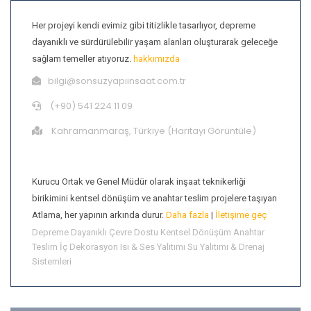
Her projeyi kendi evimiz gibi titizlikle tasarlıyor, depreme
dayanıklı ve sürdürülebilir yaşam alanları oluşturarak geleceğe
sağlam temeller atıyoruz.
hakkımızda
bilgi@sonsuzyapiinsaat.com.tr
(+90) 541 224 11 09
Kahramanmaraş, Türkiye (
Haritayı Görüntüle
)
Hamdi Atlama
Kurucu Ortak ve Genel Müdür olarak inşaat teknikerliği
birikimini kentsel dönüşüm ve anahtar teslim projelere taşıyan
Atlama, her yapının arkında durur.
Daha fazla
|
İletişime geç
Depreme Dayanıklı
Çevre Dostu
Kentsel Dönüşüm
Anahtar
Teslim
İç Dekorasyon
Isı & Ses Yalıtımı
Su Yalıtımı & Drenaj
Sistemleri