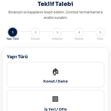
Teklif Talebi
Binanızın ısı kayıplarını tespit edelim. Ücretsiz termal kamera
analizi sunalım.
1
2
3
4
5
Yapı Türü
Konum
Detaylar
İletişim
Onay
Yapı Türü
🏠
Konut / Daire
🏢
İş Yeri / Ofis