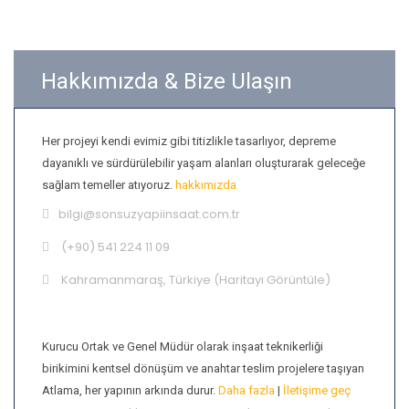
Hakkımızda & Bize Ulaşın
Her projeyi kendi evimiz gibi titizlikle tasarlıyor, depreme
dayanıklı ve sürdürülebilir yaşam alanları oluşturarak geleceğe
sağlam temeller atıyoruz.
hakkımızda
bilgi@sonsuzyapiinsaat.com.tr
(+90) 541 224 11 09
Kahramanmaraş, Türkiye (
Haritayı Görüntüle
)
Hamdi Atlama
Kurucu Ortak ve Genel Müdür olarak inşaat teknikerliği
birikimini kentsel dönüşüm ve anahtar teslim projelere taşıyan
Atlama, her yapının arkında durur.
Daha fazla
|
İletişime geç