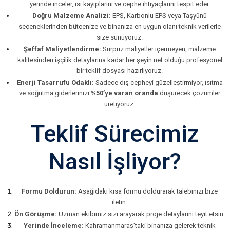
yerinde inceler, ısı kayıplarını ve cephe ihtiyaçlarını tespit eder.
Doğru Malzeme Analizi:
EPS, Karbonlu EPS veya Taşyünü
seçeneklerinden bütçenize ve binanıza en uygun olanı teknik verilerle
size sunuyoruz.
Şeffaf Maliyetlendirme:
Sürpriz maliyetler içermeyen, malzeme
kalitesinden işçilik detaylarına kadar her şeyin net olduğu profesyonel
bir teklif dosyası hazırlıyoruz.
Enerji Tasarrufu Odaklı:
Sadece dış cepheyi güzelleştirmiyor, ısıtma
ve soğutma giderlerinizi
%50’ye varan oranda
düşürecek çözümler
üretiyoruz.
Teklif Sürecimiz
Nasıl İşliyor?
Formu Doldurun:
Aşağıdaki kısa formu doldurarak talebinizi bize
iletin.
Ön Görüşme:
Uzman ekibimiz sizi arayarak proje detaylarını teyit etsin.
Yerinde İnceleme:
Kahramanmaraş’taki binanıza gelerek teknik