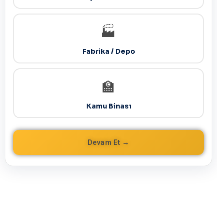
🏭
Fabrika / Depo
🏫
Kamu Binası
Devam Et →