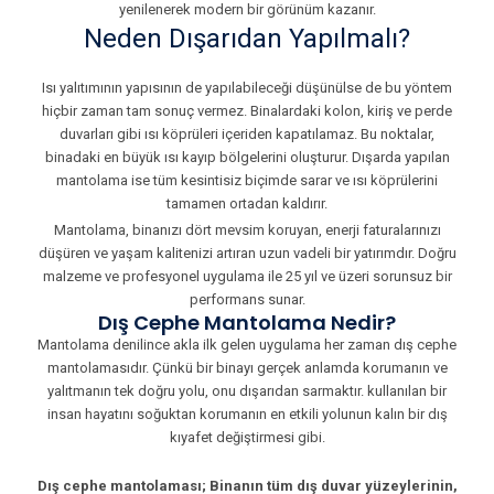
yenilenerek modern bir görünüm kazanır.
Neden Dışarıdan Yapılmalı?
Isı yalıtımının yapısının de yapılabileceği düşünülse de bu yöntem
hiçbir zaman tam sonuç vermez. Binalardaki kolon, kiriş ve perde
duvarları gibi ısı köprüleri içeriden kapatılamaz. Bu noktalar,
binadaki en büyük ısı kayıp bölgelerini oluşturur. Dışarda yapılan
mantolama ise tüm kesintisiz biçimde sarar ve ısı köprülerini
tamamen ortadan kaldırır.
Mantolama, binanızı dört mevsim koruyan, enerji faturalarınızı
düşüren ve yaşam kalitenizi artıran uzun vadeli bir yatırımdır. Doğru
malzeme ve profesyonel uygulama ile 25 yıl ve üzeri sorunsuz bir
performans sunar.
Dış Cephe Mantolama Nedir?
Mantolama denilince akla ilk gelen uygulama her zaman dış cephe
mantolamasıdır. Çünkü bir binayı gerçek anlamda korumanın ve
yalıtmanın tek doğru yolu, onu dışarıdan sarmaktır. kullanılan bir
insan hayatını soğuktan korumanın en etkili yolunun kalın bir dış
kıyafet değiştirmesi gibi.
Dış cephe mantolaması; Binanın tüm dış duvar yüzeylerinin,