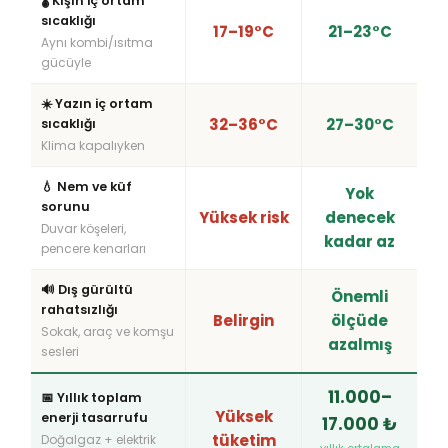
🌡️ Kışın iç ortam
sıcaklığı
17–19°C
21–23°C
Aynı kombi/ısıtma
gücüyle
☀️ Yazın iç ortam
32–36°C
27–30°C
sıcaklığı
Klima kapalıyken
💧 Nem ve küf
Yok
sorunu
Yüksek risk
denecek
Duvar köşeleri,
kadar az
pencere kenarları
🔊 Dış gürültü
Önemli
rahatsızlığı
Belirgin
ölçüde
Sokak, araç ve komşu
azalmış
sesleri
11.000–
📅 Yıllık toplam
Yüksek
enerji tasarrufu
17.000 ₺
tüketim
Doğalgaz + elektrik