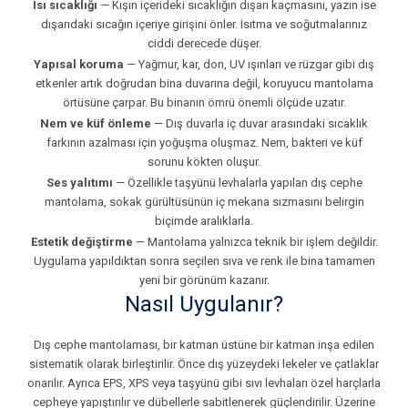
Isı sıcaklığı
— Kışın içerideki sıcaklığın dışarı kaçmasını, yazın ise
dışarıdaki sıcağın içeriye girişini önler. Isıtma ve soğutmalarınız
ciddi derecede düşer.
Yapısal koruma
— Yağmur, kar, don, UV ışınları ve rüzgar gibi dış
etkenler artık doğrudan bina duvarına değil, koruyucu mantolama
örtüsüne çarpar. Bu binanın ömrü önemli ölçüde uzatır.
Nem ve küf önleme
— Dış duvarla iç duvar arasındaki sıcaklık
farkının azalması için yoğuşma oluşmaz. Nem, bakteri ve küf
sorunu kökten oluşur.
Ses yalıtımı
— Özellikle taşyünü levhalarla yapılan dış cephe
mantolama, sokak gürültüsünün iç mekana sızmasını belirgin
biçimde aralıklarla.
Estetik değiştirme
— Mantolama yalnızca teknik bir işlem değildir.
Uygulama yapıldıktan sonra seçilen sıva ve renk ile bina tamamen
yeni bir görünüm kazanır.
Nasıl Uygulanır?
Dış cephe mantolaması, bir katman üstüne bir katman inşa edilen
sistematik olarak birleştirilir. Önce dış yüzeydeki lekeler ve çatlaklar
onarılır. Ayrıca EPS, XPS veya taşyünü gibi sıvı levhaları özel harçlarla
cepheye yapıştırılır ve dübellerle sabitlenerek güçlendirilir. Üzerine