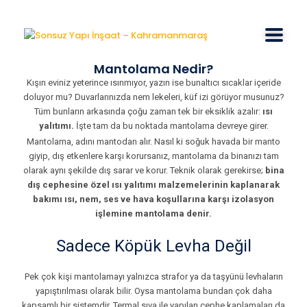
Mantolama Nedir?
Kışın eviniz yeterince ısınmıyor, yazın ise bunaltıcı sıcaklar içeride
doluyor mu? Duvarlarınızda nem lekeleri, küf izi görüyor musunuz?
Tüm bunların arkasında çoğu zaman tek bir eksiklik azalır:
ısı
yalıtımı.
İşte tam da bu noktada mantolama devreye girer.
Mantolama, adını mantodan alır. Nasıl ki soğuk havada bir manto
giyip, dış etkenlere karşı korursanız, mantolama da binanızı tam
olarak aynı şekilde dış sarar ve korur. Teknik olarak gerekirse;
bina
dış cephesine özel ısı yalıtımı malzemelerinin kaplanarak
bakımı ısı, nem, ses ve hava koşullarına karşı izolasyon
işlemine mantolama denir.
Sadece Köpük Levha Değil
Pek çok kişi mantolamayı yalnızca strafor ya da taşyünü levhaların
yapıştırılması olarak bilir. Oysa mantolama bundan çok daha
kapsamlı bir sistemdir. Termal sıva ile yapılan cephe kaplamaları da