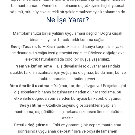
bir mantolamadır. Önemli olan, binanın dış yüzeyinin hiçbir yapısal
bölümü, bütünüyle ve sürekli bir şekilde malzemeyle kaplanmasıdır.
Ne İşe Yarar?
Mantolama tuzu bir ısı yalıtımı uygulaması değildir. Doğru kuşak
binanıza aynı ve birçok farklı koruma sağlar:
Enerji Tasarrufu
— Kışın içerideki ısının dışarıya kaçmasını, yazın
ise dışarıdaki sıcağın içeri girmesini engeller. Böylece doğalgaz ve
elektrik faturalarınızda ciddi bir düşüş yaşarsınız.
Nem ve küf önleme
— Dış duvarlar ile iç duvarlar arasındaki
sıcaklık farkının azalması için yoğuşma oluşmaz, bu da nem, küf ve
bakteri sorunlarının önüne geçer.
Bina ömrünü uzatma
— Yağmur, kar, don, rüzgar ve UV ışınları gibi
dış etkenlerin binanın bozulmasına neden olur. Mantolama, bu
etkenlerle doğrudan temas eden koruyucu bir kabuk oluşturur.
Ses yalıtımı
— Özellikle taşyünü gibi özelliklerle yapılan
mantolama, dış gürültünün iç mekana sızmasını önemli ölçüde
azaltır.
Estetik değiştirme
— Eski ve yıpranmış bir cephe, mantolama
sonrasında uygulanan dekoratif sıva ve boya ile tamamen