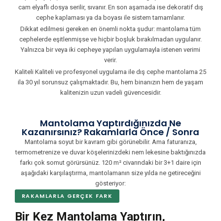
cam elyaflı dosya serilir, sıvanır. En son aşamada ise dekoratif dış
cephe kaplaması ya da boyası ile sistem tamamlanır.
Dikkat edilmesi gereken en önemli nokta şudur: mantolama tüm
cephelerde eşitlenmişse ve hiçbir boşluk bırakılmadan uygulanır.
Yalnızca bir veya iki cepheye yapılan uygulamayla istenen verimi
verir.
Kaliteli Kaliteli ve profesyonel uygulama ile dış cephe mantolama 25
ila 30 yıl sorunsuz çalışmaktadır. Bu, hem binanızın hem de yaşam
kalitenizin uzun vadeli güvencesidir.
Mantolama Yaptırdığınızda Ne
Kazanırsınız? Rakamlarla Önce / Sonra
Mantolama soyut bir kavram gibi görünebilir. Ama faturanıza,
termometrenize ve duvar köşelerinizdeki nem lekesine baktığınızda
farkı çok somut görürsünüz. 120 m² civarındaki bir 3+1 daire için
aşağıdaki karşılaştırma, mantolamanın size yılda ne getireceğini
gösteriyor:
RAKAMLARLA GERÇEK FARK
Bir Kez Mantolama Yaptırın,