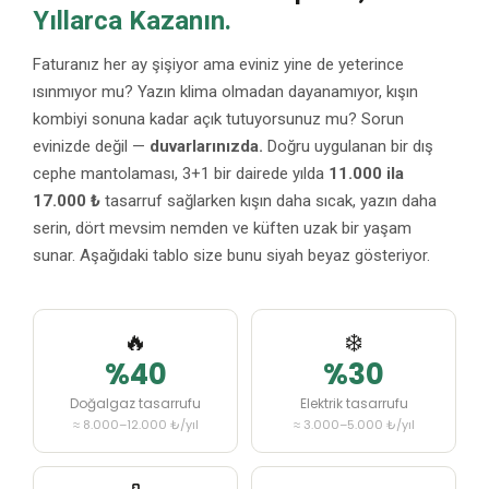
Yıllarca Kazanın.
Faturanız her ay şişiyor ama eviniz yine de yeterince
ısınmıyor mu? Yazın klima olmadan dayanamıyor, kışın
kombiyi sonuna kadar açık tutuyorsunuz mu? Sorun
evinizde değil —
duvarlarınızda.
Doğru uygulanan bir dış
cephe mantolaması, 3+1 bir dairede yılda
11.000 ila
17.000 ₺
tasarruf sağlarken kışın daha sıcak, yazın daha
serin, dört mevsim nemden ve küften uzak bir yaşam
sunar. Aşağıdaki tablo size bunu siyah beyaz gösteriyor.
🔥
❄️
%40
%30
Doğalgaz tasarrufu
Elektrik tasarrufu
≈ 8.000–12.000 ₺/yıl
≈ 3.000–5.000 ₺/yıl