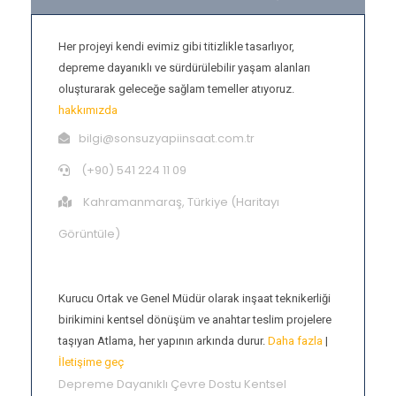
Her projeyi kendi evimiz gibi titizlikle tasarlıyor,
depreme dayanıklı ve sürdürülebilir yaşam alanları
oluşturarak geleceğe sağlam temeller atıyoruz.
hakkımızda
bilgi@sonsuzyapiinsaat.com.tr
(+90) 541 224 11 09
Kahramanmaraş, Türkiye (
Haritayı
Görüntüle
)
Hamdi Atlama
Kurucu Ortak ve Genel Müdür olarak inşaat teknikerliği
birikimini kentsel dönüşüm ve anahtar teslim projelere
taşıyan Atlama, her yapının arkında durur.
Daha fazla
|
İletişime geç
Depreme Dayanıklı
Çevre Dostu
Kentsel