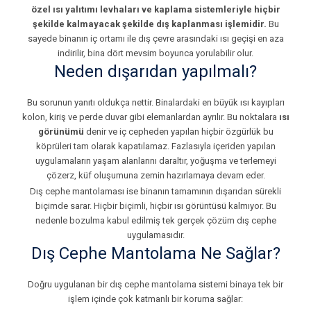
özel ısı yalıtımı levhaları ve kaplama sistemleriyle hiçbir
şekilde kalmayacak şekilde dış kaplanması işlemidir.
Bu
sayede binanın iç ortamı ile dış çevre arasındaki ısı geçişi en aza
indirilir, bina dört mevsim boyunca yorulabilir olur.
Neden dışarıdan yapılmalı?
Bu sorunun yanıtı oldukça nettir. Binalardaki en büyük ısı kayıpları
kolon, kiriş ve perde duvar gibi elemanlardan ayrılır. Bu noktalara
ısı
görünümü
denir ve iç cepheden yapılan hiçbir özgürlük bu
köprüleri tam olarak kapatılamaz. Fazlasıyla içeriden yapılan
uygulamaların yaşam alanlarını daraltır, yoğuşma ve terlemeyi
çözerz, küf oluşumuna zemin hazırlamaya devam eder.
Dış cephe mantolaması ise binanın tamamının dışarıdan sürekli
biçimde sarar. Hiçbir biçimli, hiçbir ısı görüntüsü kalmıyor. Bu
nedenle bozulma kabul edilmiş tek gerçek çözüm dış cephe
uygulamasıdır.
Dış Cephe Mantolama Ne Sağlar?
Doğru uygulanan bir dış cephe mantolama sistemi binaya tek bir
işlem içinde çok katmanlı bir koruma sağlar: