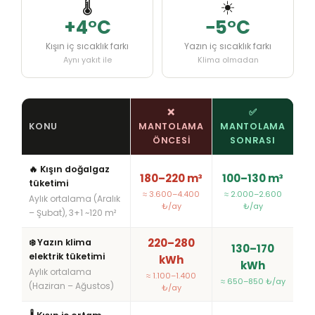
🌡️
☀️
+4°C
−5°C
Kışın iç sıcaklık farkı
Yazın iç sıcaklık farkı
Aynı yakıt ile
Klima olmadan
❌
✅
KONU
MANTOLAMA
MANTOLAMA
ÖNCESI
SONRASI
🔥 Kışın doğalgaz
180–220 m³
100–130 m³
tüketimi
≈ 3.600–4.400
≈ 2.000–2.600
Aylık ortalama (Aralık
₺/ay
₺/ay
– Şubat), 3+1 ~120 m²
220–280
❄️ Yazın klima
130–170
elektrik tüketimi
kWh
kWh
Aylık ortalama
≈ 1.100–1.400
≈ 650–850 ₺/ay
(Haziran – Ağustos)
₺/ay