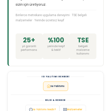
sizin için üretiyoruz.
Binlerce metrekare uygulama deneyimi · TSE belgeli
malzemeler · Yerinde ücretsiz keşif
25+
%100
TSE
yıl garanti
yerinde keşif
belgeli
performans
& teklif
malzeme
kullanımı
ISI YALITIMI REHBERI
Isı Yalıtımı
BILGI & REHBER
Isı Yalıtımı Nedir?
Malzemeler