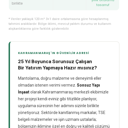
yıllık ortalama
birlikte
tasarruf
* Veriler yaklaşık 120 m² 3+1 daire ortalamasına göre hesaplanmış
tahmini aralıklardır. Bölge iklimi, mevcut yalıtım durumu ve kullanım
alışkanlıklarına göre farklılık gösterebilir.
KAHRAMANMARAŞ'IN GÜVENILIR ADRESI
25 Yıl Boyunca Sorunsuz Çalışan
Bir Yatırım Yapmaya Hazır mısınız?
Mantolama, doğru malzeme ve deneyimli eller
olmadan istenen verimi vermez.
Sonsuz Yapı
İnşaat
olarak Kahramanmaraş merkezli ekibimizle
her projeyi kendi eviniz gibi titizlikle planlıyor,
uygulama sürecinin her adımını sizinle birlikte
yönetiyoruz. Sektörde kanıtlanmış markalar, TSE
belgeli malzemeler ve işin uzmanı ustalarla;
bölgenizin iklimine özel en doğru ve kaliteli çözümü