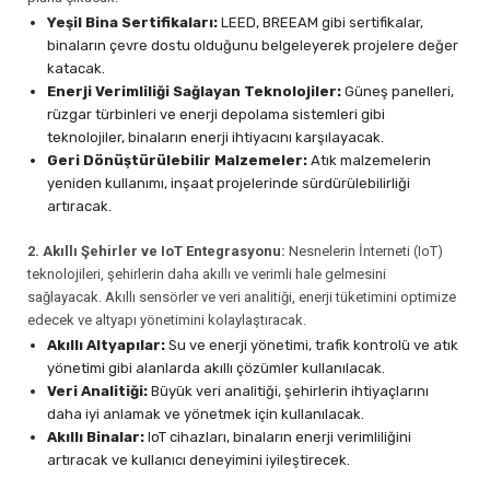
Yeşil Bina Sertifikaları:
LEED, BREEAM gibi sertifikalar,
binaların çevre dostu olduğunu belgeleyerek projelere değer
katacak.
Enerji Verimliliği Sağlayan Teknolojiler:
Güneş panelleri,
rüzgar türbinleri ve enerji depolama sistemleri gibi
teknolojiler, binaların enerji ihtiyacını karşılayacak.
Geri Dönüştürülebilir Malzemeler:
Atık malzemelerin
yeniden kullanımı, inşaat projelerinde sürdürülebilirliği
artıracak.
2. Akıllı Şehirler ve IoT Entegrasyonu:
Nesnelerin İnterneti (IoT)
teknolojileri, şehirlerin daha akıllı ve verimli hale gelmesini
sağlayacak. Akıllı sensörler ve veri analitiği, enerji tüketimini optimize
edecek ve altyapı yönetimini kolaylaştıracak.
Akıllı Altyapılar:
Su ve enerji yönetimi, trafik kontrolü ve atık
yönetimi gibi alanlarda akıllı çözümler kullanılacak.
Veri Analitiği:
Büyük veri analitiği, şehirlerin ihtiyaçlarını
daha iyi anlamak ve yönetmek için kullanılacak.
Akıllı Binalar:
IoT cihazları, binaların enerji verimliliğini
artıracak ve kullanıcı deneyimini iyileştirecek.