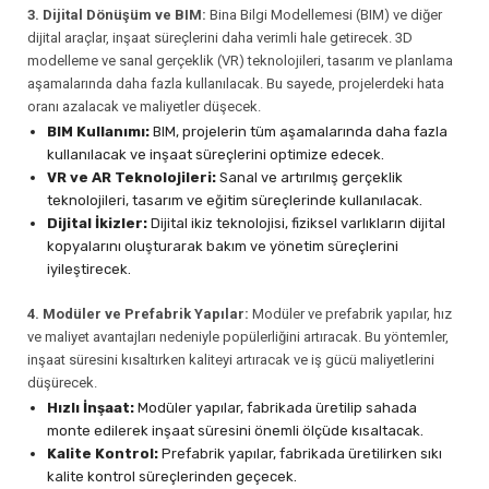
3. Dijital Dönüşüm ve BIM:
Bina Bilgi Modellemesi (BIM) ve diğer
dijital araçlar, inşaat süreçlerini daha verimli hale getirecek. 3D
modelleme ve sanal gerçeklik (VR) teknolojileri, tasarım ve planlama
aşamalarında daha fazla kullanılacak. Bu sayede, projelerdeki hata
oranı azalacak ve maliyetler düşecek.
BIM Kullanımı:
BIM, projelerin tüm aşamalarında daha fazla
kullanılacak ve inşaat süreçlerini optimize edecek.
VR ve AR Teknolojileri:
Sanal ve artırılmış gerçeklik
teknolojileri, tasarım ve eğitim süreçlerinde kullanılacak.
Dijital İkizler:
Dijital ikiz teknolojisi, fiziksel varlıkların dijital
kopyalarını oluşturarak bakım ve yönetim süreçlerini
iyileştirecek.
4. Modüler ve Prefabrik Yapılar:
Modüler ve prefabrik yapılar, hız
ve maliyet avantajları nedeniyle popülerliğini artıracak. Bu yöntemler,
inşaat süresini kısaltırken kaliteyi artıracak ve iş gücü maliyetlerini
düşürecek.
Hızlı İnşaat:
Modüler yapılar, fabrikada üretilip sahada
monte edilerek inşaat süresini önemli ölçüde kısaltacak.
Kalite Kontrol:
Prefabrik yapılar, fabrikada üretilirken sıkı
kalite kontrol süreçlerinden geçecek.