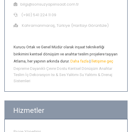
bilgi@sonsuzyapiinsaat.com.tr
(+90) 541 224 11 09
Kahramanmaraş, Türkiye (
Haritayı Görüntüle
)
Hamdi Atlama
Kurucu Ortak ve Genel Müdür olarak inşaat teknikerliği
birikimini kentsel dönüşüm ve anahtar teslim projelere taşıyan
Atlama, her yapının arkında durur.
Daha fazla
|
İletişime geç
Depreme Dayanıklı
Çevre Dostu
Kentsel Dönüşüm
Anahtar
Teslim
İç Dekorasyon
Isı & Ses Yalıtımı
Su Yalıtımı & Drenaj
Sistemleri
Hizmetler
Proje Yönetimi