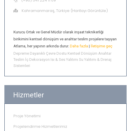
(+90) 541 224 11 09
Kahramanmaraş, Türkiye (
Haritayı Görüntüle
)
Hamdi Atlama
Kurucu Ortak ve Genel Müdür olarak inşaat teknikerliği
birikimini kentsel dönüşüm ve anahtar teslim projelere taşıyan
Atlama, her yapının arkında durur.
Daha fazla
|
İletişime geç
Depreme Dayanıklı
Çevre Dostu
Kentsel Dönüşüm
Anahtar
Teslim
İç Dekorasyon
Isı & Ses Yalıtımı
Su Yalıtımı & Drenaj
Sistemleri
Hizmetler
Proje Yönetimi
Projelendirme Hizmetlerimiz