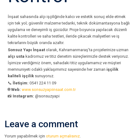
İnşaat sahasında alçı işçiliğinde kalıcı ve estetik sonuç elde etmek
için tek yol; güvenilir malzeme tedariki, teknik dokümantasyona bağlı
uygulama ve deneyimli iş gücüdür. Proje boyunca yapılacak düzenli
kalite kontrolleri ve saha testleri, ileride çıkacak maliyetleri ve iş
tekrarlarını büyük oranda azaltır.
Sonsuz Yapı İnşaat
olarak, Kahramanmaraş’ta projelerinize uzman
alçı usta
kadromuz ve titiz denetim süreçlerimizle destek veriyoruz.
İşimize verdiğimiz önem, sahadaki titiz uygulamamız ve müşteri
memnuniyeti odaklı yaklaşımımız sayesinde her zaman
işçilik
kaliteli işçilik
sunuyoruz.
📞
İletişim:
0541 224 11 09
🌐
Web:
www.sonsuzyapiinsaat.com.tr
📸
Instagram:
@sonsuzyapi
Leave a comment
Yorum yapabilmek için
oturum açmalısınız
.