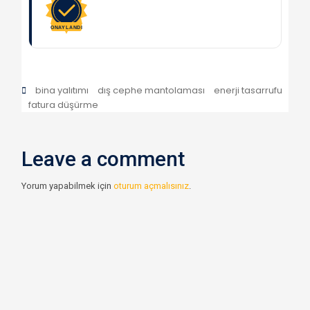
ONAYLANDI
bina yalıtımı
dış cephe mantolaması
enerji tasarrufu
fatura düşürme
Leave a comment
Yorum yapabilmek için
oturum açmalısınız
.