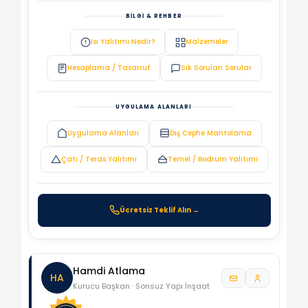
BILGI & REHBER
Isı Yalıtımı Nedir?
Malzemeler
Hesaplama / Tasarruf
Sık Sorulan Sorular
UYGULAMA ALANLARI
Uygulama Alanları
Dış Cephe Mantolama
Çatı / Teras Yalıtımı
Temel / Bodrum Yalıtımı
Ücretsiz Teklif Alın →
Hamdi Atlama
HA
Kurucu Başkan · Sonsuz Yapı İnşaat