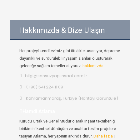
Hakkımızda & Bize Ulaşın
Her projeyi kendi evimiz gibi titizlikle tasarlıyor, depreme
dayanıklı ve sürdürülebilir yaşam alanları oluşturarak
geleceğe sağlam temeller atıyoruz.
hakkımızda
bilgi@sonsuzyapiinsaat.com.tr
(+90) 541 224 11 09
Kahramanmaraş, Türkiye (
Haritayı Görüntüle
)
Hamdi Atlama
Kurucu Ortak ve Genel Müdür olarak inşaat teknikerliği
birikimini kentsel dönüşüm ve anahtar teslim projelere
taşıyan Atlama, her yapının arkında durur.
Daha fazla
|