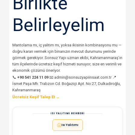
Birlikte
Belirleyelim
Mantolama mı, iç yalıtım mı, yoksa ikisinin kombinasyonu mu —
doğru kararı vermek için binanızın mevcut durumunu yerinde
görmek gerekiyor. Sonsuz Yapı uzman ekibi, Kahramanmaraş’ın
tüm ilçelerinde ücretsiz keşif hizmeti sunuyor; size en verimli ve
ekonomik çözümü öneriyor.
📞
+90 541 224 11 09
📧 admin@sonsuzyapiinsaat.com.tr 📍
İsmet Paşa Mh. Trabzon Cd. Boğaziçi Apt. No:27, Dulkadiroğlu,
Kahramanmaraş
Ücretsiz Keşif Talep Et →
ISI YALITIMI REHBERI
Isı Yalıtımı